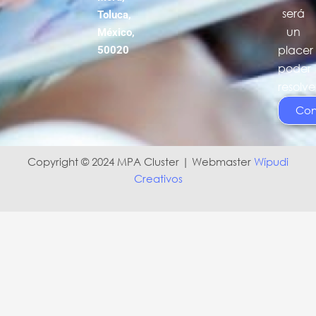
será
Toluca,
un
México,
placer
50020
poder
resolve
Con
Copyright © 2024 MPA Cluster | Webmaster
Wípudi
Creativos